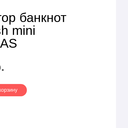
тор банкнот
h mini
/AS
.
корзину