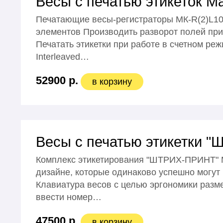
Весы с печатью этикеток М
Печатающие весы-регистраторы МК-R(2)L10-
элементов Производить разворот полей при
Печатать этикетки при работе в счетном ре
Interleaved…
52900 р.
в корзину
Весы с печатью этикетки 
Комплекс этикетирования "ШТРИХ-ПРИНТ" М 
дизайне, которые одинаково успешно могут 
Клавиатура весов с целью эргономики разме
ввести номер…
47500 р.
в корзину