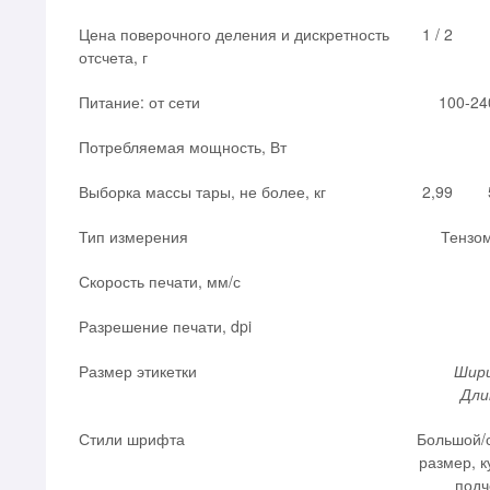
Цена поверочного деления и дискретность
1 / 2
отсчета, г
Питание: от сети
100-24
Потребляемая мощность, Вт
Выборка массы тары, не более, кг
2,99
Тип измерения
Тензо
Скорость печати, мм/с
Разрешение печати, dpi
Размер этикетки
Шир
Дли
Стили шрифта
Большой/
размер, к
подч