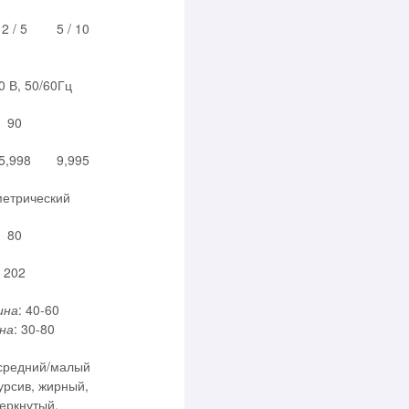
2 / 5
5 / 10
0 В, 50/60Гц
90
5,998
9,995
метрический
80
202
ина
: 40-60
на
: 30-80
средний/малый
урсив, жирный,
еркнутый,