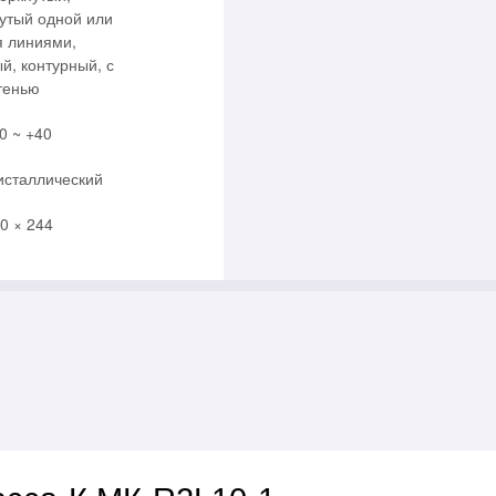
утый одной или
я линиями,
й, контурный, с
тенью
0 ~ +40
исталлический
0 × 244