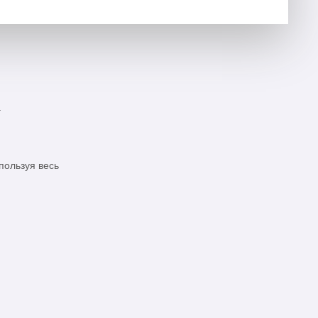
а
пользуя весь