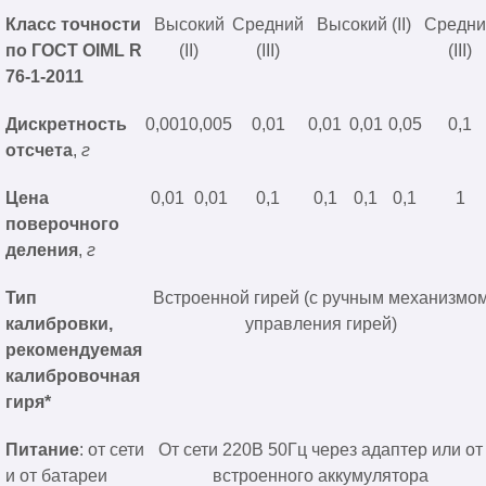
Класс точности
Высокий
Средний
Высокий (II)
Средни
по ГОСТ OIML R
(II)
(III)
(III)
76-1-2011
Дискретность
0,001
0,005
0,01
0,01
0,01
0,05
0,1
отсчета
,
г
Цена
0,01
0,01
0,1
0,1
0,1
0,1
1
поверочного
деления
,
г
Тип
Встроенной гирей (с ручным механизмо
калибровки,
управления гирей)
рекомендуемая
калибровочная
гиря*
Питание
: от сети
От сети 220В 50Гц через адаптер или от
и от батареи
встроенного аккумулятора