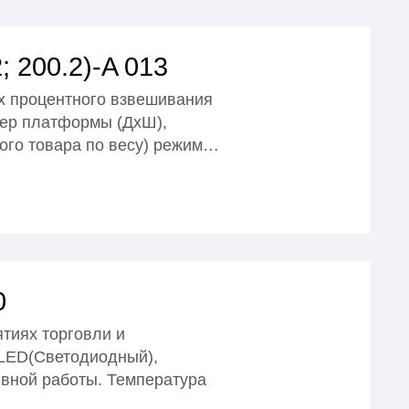
 200.2)-A 013
х процентного взвешивания
мер платформы (ДхШ),
о товара по весу) режим…
0
тиях торговли и
 LЕD(Светодиодный),
ывной работы. Температура