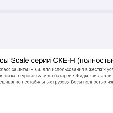
ы Scale серии СКЕ-Н (полность
с защиты IP-68, для использования в жёстких усл
я низкого уровня заряда батареи;• Жидкокристаллич
вешивание нестабильных грузов;• Весы полностью и