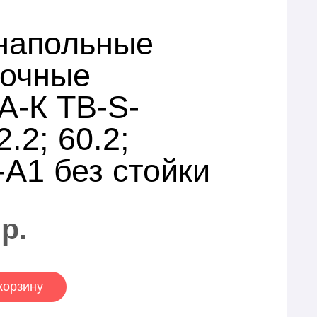
напольные
очные
-К TB-S-
2.2; 60.2;
-A1 без стойки
р.
корзину