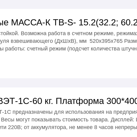
 МАССА-К TB-S- 15.2(32.2; 60.2;
тойкой. Возможна работа в счетном режиме, режима
дуля взвешивающего (ДхШхВ), мм 520x395х765 Раз
ты: счетный режим (подсчет количества штучног
ВЭТ-1С-60 кг. Платформа 300*40
-1С предназначены для использования на предприя
Весы могут показывать стоимость товара. Дисплей:
ти 220В; от аккумулятора, не менее 8 часов непрер