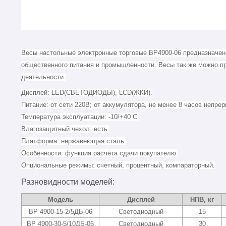
Весы настольные электронные торговые ВР4900-06 предназначены
общественного питания и промышленности. Весы так же можно п
деятельности.
Дисплей:
LЕD(СВЕТОДИОДЫ), LСD(ЖКИ).
Питание:
от сети 220В; от аккумулятора, не менее 8 часов непре
Температура эксплуатации:
-10/+40 С.
Влагозащитный чехол:
есть.
Платформа:
нержавеющая сталь.
Особенности:
функция расчёта сдачи покупателю.
Опциональные режимы:
счетный, процентный, компараторный.
Разновидности моделей:
Модель
Дисплей
НПВ, кг
ВР 4900-15-2/5ДБ-06
Светодиодный
15
ВР 4900-30-5/10ДБ-06
Светодиодный
30