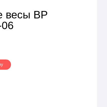
е весы ВР
-06
ну