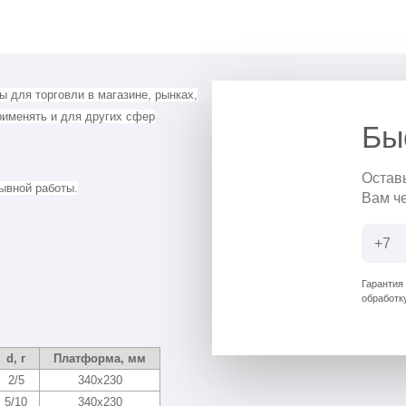
 для торговли в магазине, рынках,
рименять и для других сфер
Бы
Остав
рывной работы.
Вам ч
Гарантия
обработк
d, г
Платформа, мм
2/5
340х230
5/10
340х230