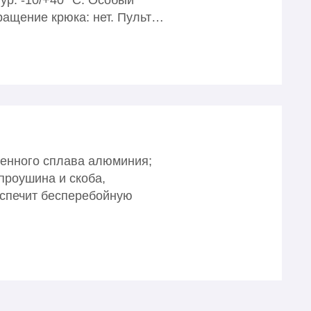
ур: -10/+40 °С. Особый
ращение крюка: нет. Пульт…
венного сплава алюминия;
проушина и скоба,
еспечит бесперебойную