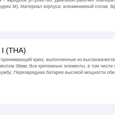
а + зарядное устройство. Диапазон рабочих температ
индекс М). Материал корпуса: алюминиевый сплав. В
I (THA)
и принимающий крюк, выполненные из высококачест
волом 38мм; Все крепежные элементы, в том числе 
лужбу; Перезарядная батарея высокой мощности об