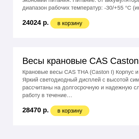
экономии питания. Питание: от аккумулятор
диапазон рабочих температур: -30/+55 °С (
24024 р.
в корзину
Весы крановые CAS Caston 
Крановые весы CAS THA (Caston I) Корпус 
Яркий светодиодный дисплей с высотой сим
рассчитаны на долгосрочную и надежную с
работу в течение…
28470 р.
в корзину