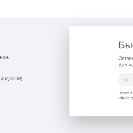
Бы
ния.
Остав
Вам ч
(индекс М).
Гарантия
обработк