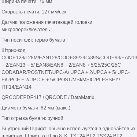
Ширина печати: 76 мм
Скорость печати: 127 мм/сек.
Датчик положения печатающей головки:
микропереключатель
Тип носителя: термо бумага
Штрих-код:
CODE128/128M/EAN128/CODE39/39C/39S/CODE93/EAN1
+ 2/EAN13 + 5/ EAN8/EAN8 + 2/EAN8 + 5/25/25C/25C
CODABAR/POSTNET/UPC-A/ UPCA + 2/UPCA + 5/ UPC-
E/UPCE + 2/UPC-E + 5/CPOST/MSI/MSIC/PLESSEY/
ITF14/EAN14
QRCODEPDF417 / QRCODE / DataMatrix
Диаметр бумаги: 82 мм (макс.)
Тип отрыва бумаги: ручной
Внутренний Шрифт: обычно используется в однобайтовых
шрифтах; Шрифт от 0 до 8, K, TST24.BF2,TSS24.BF2