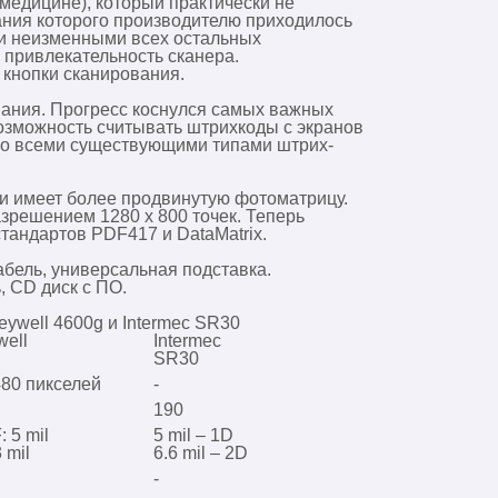
медицине), который практически не
вания которого производителю приходилось
ии неизменными всех остальных
 привлекательность сканера.
 кнопки сканирования.
ания. Прогресс коснулся самых важных
озможность считывать штрихкоды с экранов
 со всеми существующими типами штрих-
и имеет более продвинутую фотоматрицу.
зрешением 1280 х 800 точек. Теперь
андартов PDF417 и DataMatrix.
абель, универсальная подставка.
, CD диск с ПО.
eywell 4600g и Intermec SR30
ell
Intermec
SR30
480 пикселей
-
190
: 5 mil
5 mil – 1D
 mil
6.6 mil – 2D
-