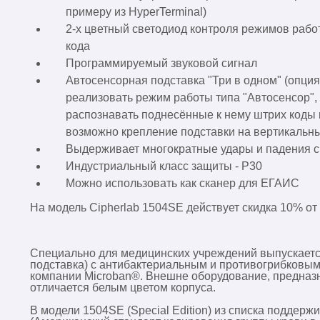
примеру из HyperTerminal)
2-х цветный светодиод контроля режимов раб
кода
Программируемый звуковой сигнал
Автосенсорная подставка "Три в одном" (опция
реализовать режим работы типа "Автосенсор", 
распознавать поднесённые к нему штрих коды 
возможно крепление подставки на вертикальны
Выдерживает многократные удары и падения с
Индустриальный класс защиты - P30
Можно использовать как сканер для ЕГАИС
На модель Cipherlab 1504SE действует скидка 10% от
Специально для медицинских учреждений выпускаетс
подставка) с антибактериальным и противогрибковым
компании Microban®. Внешне оборудование, предназ
отличается белым цветом корпуса.
В модели 1504SE (Special Edition) из списка поддер