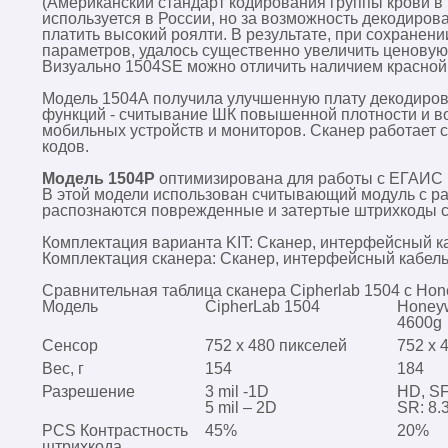
(Американский стандарт кодирования группы крови в 
используется в России, но за возможность декодиро
платить высокий роялти. В результате, при сохранен
параметров, удалось существенно увеличить ценовую
Визуально 1504SE можно отличить наличием красной
Модель 1504A получила улучшенную плату декодиров
функций - считывание ШК повышенной плотности и в
мобильных устройств и мониторов. Сканер работает
кодов.
Модель 1504P
оптимизирована для работы с ЕГАИС 
В этой модели использован считывающий модуль с ра
распознаются поврежденные и затертые штрихкоды ст
Комплектация варианта KIT: Сканер, интерфейсный к
Комплектация сканера: Сканер, интерфейсный кабель
Сравнительная таблица сканера Cipherlab 1504 с Hon
Модель
CipherLab 1504
Honeyw
4600g
Сенсор
752 x 480 пикселей
752 x 
Вес, г
154
184
Разрешение
3 mil -1D
HD, SF
5 mil – 2D
SR: 8.3
PCS Контрастность
45%
20%
штрихкода