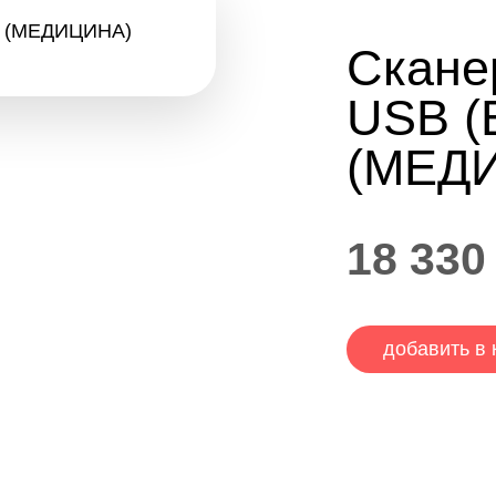
Скане
USB (
(МЕД
18 330
добавить в 