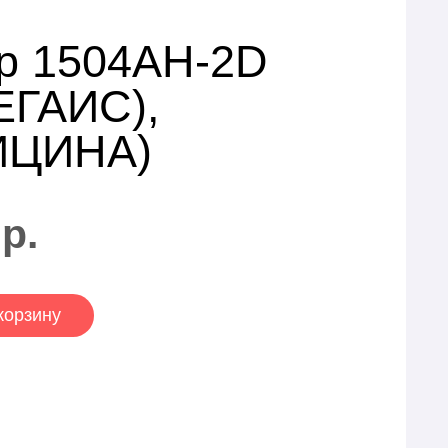
р 1504AH-2D
ЕГАИС),
ИЦИНА)
р.
корзину