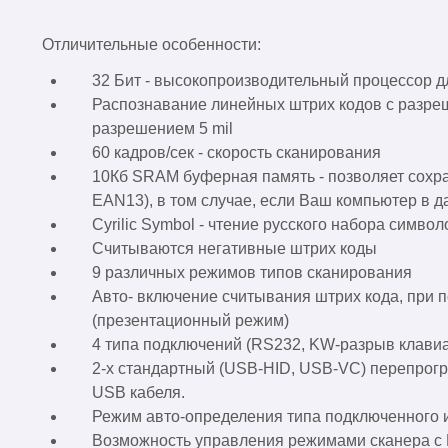
Отличительные особенности:
32 Бит - высокопроизводительный процессор 
Распознавание линейных штрих кодов с разреше
разрешением 5 mil
60 кадров/сек - скорость сканирования
10Кб SRAM буферная память - позволяет сохра
EAN13), в том случае, если Ваш компьютер в д
Cyrilic Symbol - чтение русского набора симв
Считываются негативные штрих коды
9 различных режимов типов сканирования
Авто- включение считывания штрих кода, при п
(презентационный режим)
4 типа подключений (RS232, KW-разрыв клавиа
2-х стандартный (USB-HID, USB-VC) перепро
USB кабеля.
Режим авто-определения типа подключенного 
Возможность управления режимами сканера с