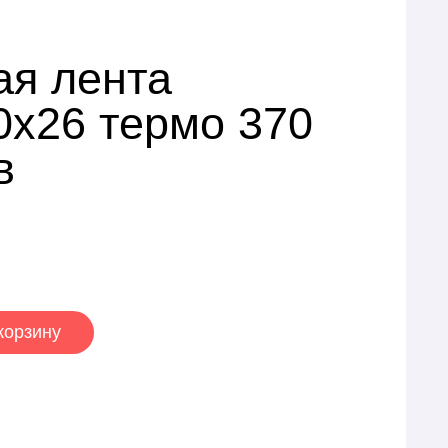
ая лента
0х26 термо 370
в
корзину