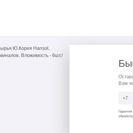
сырья Ю.Корея Hansol,
миналов. Вложимость - 6шт./
Бы
Остав
Вам ч
Гарантия
обработк