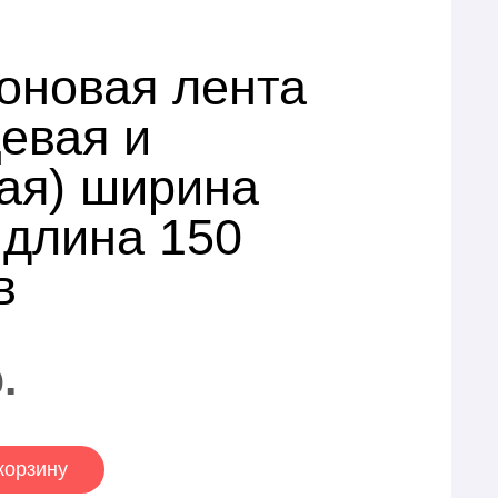
оновая лента
цевая и
ая) ширина
 длина 150
в
.
корзину