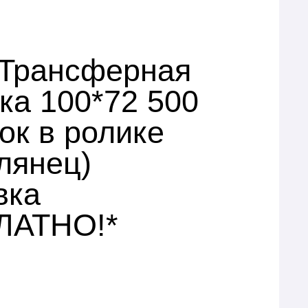
Трансферная
ка 100*72 500
ок в ролике
лянец)
вка
ЛАТНО!*