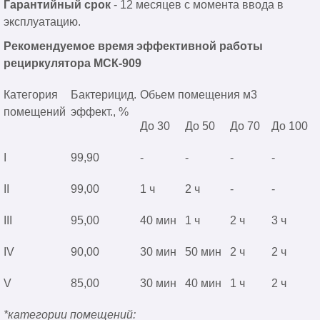
Гарантийный срок
- 12 месяцев с момента ввода в
эксплуатацию.
Рекомендуемое время эффективной работы
рециркулятора МСК-909
Категория
Бактерицид.
Обьем помещения м3
помещений
эффект., %
До 30
До 50
До 70
До 100
I
99,90
-
-
-
-
II
99,00
1 ч
2 ч
-
-
III
95,00
40 мин
1 ч
2 ч
3 ч
IV
90,00
30 мин
50 мин
2 ч
2 ч
V
85,00
30 мин
40 мин
1 ч
2 ч
*категории помещений: