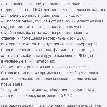
I
– операционные, предоперационные, родильные,
стерильные зоны ЦСО, детские палаты роддомов, палаты
для недоношенных и травмированных детей;
II
– перевязочные, комнаты стерилизации и пастеризации
грудного молока, палаты и отделения иммунно-
ослабленных больных, палаты реанимационных
отделений, помещения нестерильных зон ЦСО,
бактериологические и вирусологические лаборатории,
станции переливания крови, фармацевтические цеха;
III
– палаты, кабинеты и другие помещения ЛПУ (не
включенные в I и II категории);
IV
– детские игровые комнаты, школьные классы,
бытовые помещения промышленных и общественных
зданий с большим скоплением людей при длительном
пребывании;
V
– курительные комнаты, общественные туалеты и
лестничные площадки помещений ЛПУ.
Наименование по
Рециркулятор бактерицидный для