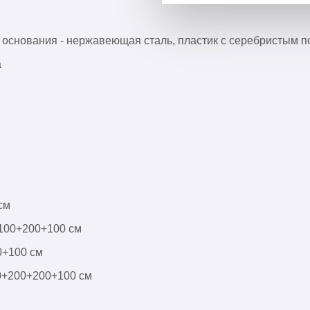
снования - нержавеющая сталь, пластик с серебристым п
а
см
 100+200+100 см
0+100 см
00+200+200+100 см