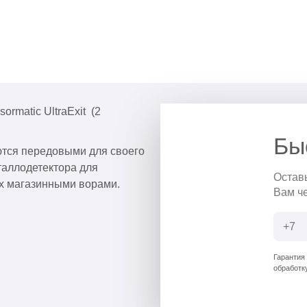
matic UltraExit (2
Бы
ются передовыми для своего
таллодетектора для
Остав
х магазинными ворами.
Вам ч
Гарантия
обработк