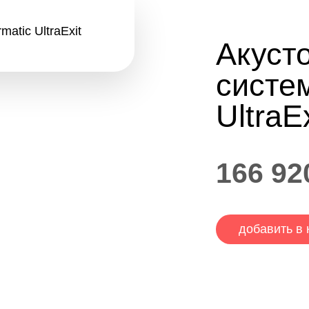
Акуст
систе
UltraEx
166 92
добавить в 