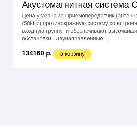
Акустомагнитная система
Цена указана за Приемопередатчик (антенн
(58kHz) противокражную систему cо встрое
входную группу и обеспечивают высочайший
обстановки. Двунаправленные…
134160 р.
в корзину