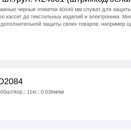
жные черные этикетки 40х40 мм служат для защиты 
део кассет до текстильных изделий и электроники. М
ля дополнительной защиты своих товаров, например
HD2084
0шт/кор.; 11кг.; 0.036м/кв