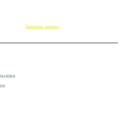
(843) 295-53-75
Заказать звонок
-вызова
ое