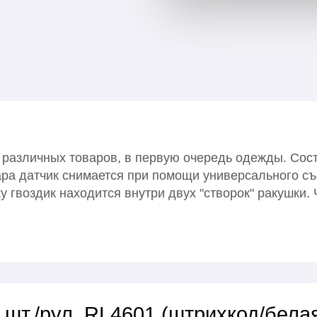
азличных товаров, в первую очередь одежды. Состо
ара датчик снимается при помощи универсального съ
у гвоздик находится внутри двух "створок" ракушки.
 шт./рул. RL4601 (штрихкод/бела